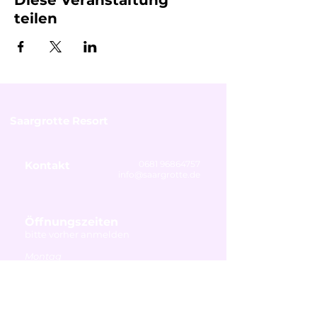
Diese Veranstaltung
teilen
Saargrotte Resort
Kontakt
0681 96864757
info@saargrotte.de
Öffnungszeiten
bitte vorher anmelden
Montag
Ruhetag
Dienstag - Freitag
14:00 - 19:00 Uhr