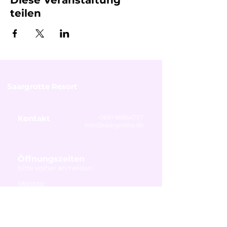
Diese Veranstaltung
teilen
Saargrotte Resort
Kontakt
0681 96864757
info@saargrotte.de
Öffnungszeiten
bitte vorher anmelden
Montag
Ruhetag
Dienstag - Freitag
14:00 - 19:00 Uhr