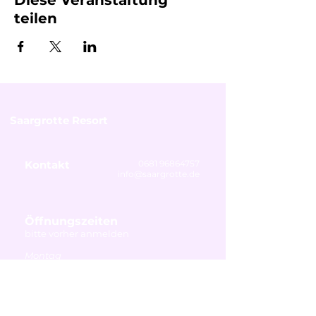
Diese Veranstaltung
teilen
Saargrotte Resort
Kontakt
0681 96864757
info@saargrotte.de
Öffnungszeiten
bitte vorher anmelden
Montag
Ruhetag
Dienstag - Freitag
14:00 - 19:00 Uhr