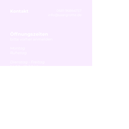
Kontakt
0681 96864757
info@saargrotte.de
Öffnungszeiten
bitte vorher anmelden
Montag
Ruhetag
Dienstag - Freitag
14:00 - 19:00 Uhr
Samstag & Sonntag
10:00 - 17:00 Uhr
Familienzeiten:
bitte vorher anmelden
Samstag
10:00 - 11:00 Uhr
Donnerstag
15:00 - 16:00 Uhr
16:00 - 17:00 Uhr