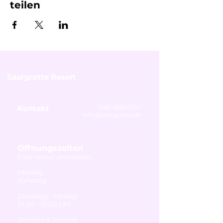
teilen
Saargrotte Resort
Kontakt
0681 96864757
info@saargrotte.de
Öffnungszeiten
bitte vorher anmelden
Montag
Ruhetag
Dienstag - Freitag
14:00 - 19:00 Uhr
Samstag & Sonntag