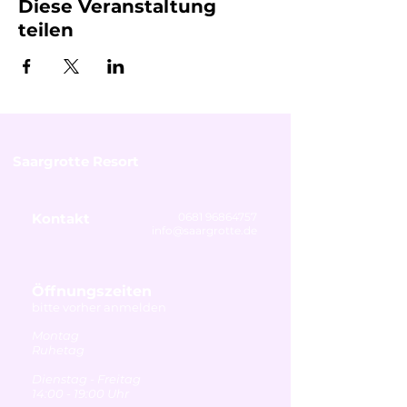
Diese Veranstaltung
teilen
Saargrotte Resort
Kontakt
0681 96864757
info@saargrotte.de
Öffnungszeiten
bitte vorher anmelden
Montag
Ruhetag
Dienstag - Freitag
14:00 - 19:00 Uhr