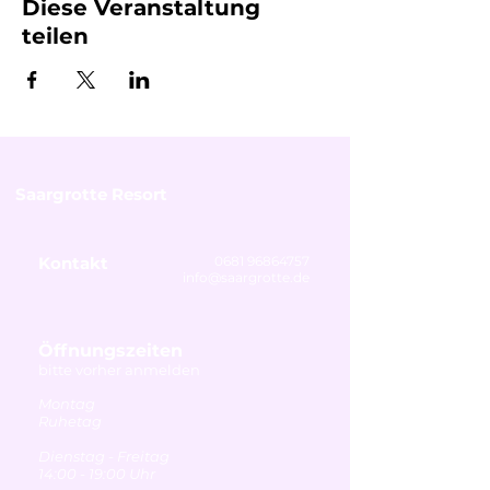
Diese Veranstaltung
teilen
Saargrotte Resort
Kontakt
0681 96864757
info@saargrotte.de
Öffnungszeiten
bitte vorher anmelden
Montag
Ruhetag
Dienstag - Freitag
14:00 - 19:00 Uhr