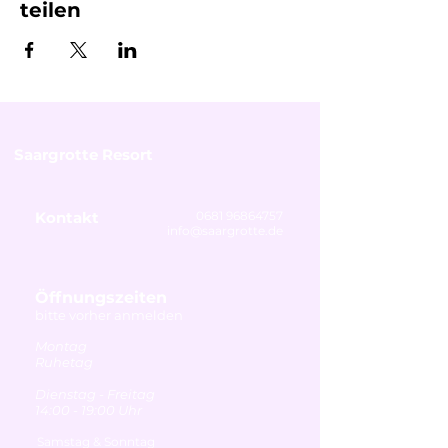
teilen
Saargrotte Resort
Kontakt
0681 96864757
info@saargrotte.de
Öffnungszeiten
bitte vorher anmelden
Montag
Ruhetag
Dienstag - Freitag
14:00 - 19:00 Uhr
Samstag & Sonntag