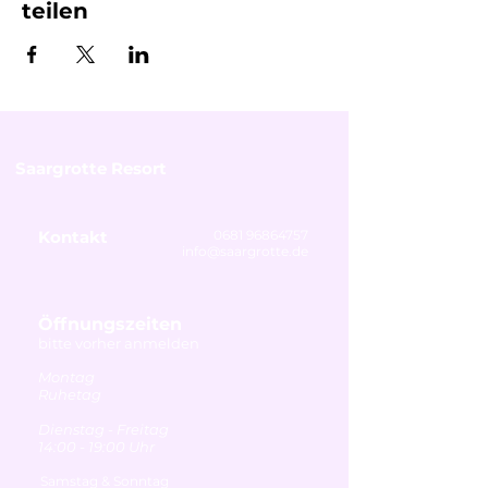
teilen
Saargrotte Resort
Kontakt
0681 96864757
info@saargrotte.de
Öffnungszeiten
bitte vorher anmelden
Montag
Ruhetag
Dienstag - Freitag
14:00 - 19:00 Uhr
Samstag & Sonntag