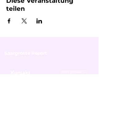
Diese Veranstaltung
teilen
Saargrotte Resort
Kontakt
0681 96864757
info@saargrotte.de
Öffnungszeiten
bitte vorher anmelden
Montag
Ruhetag
Dienstag - Freitag
14:00 - 19:00 Uhr