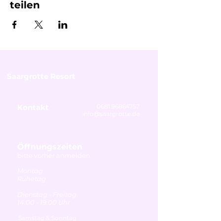
teilen
Saargrotte Resort
Kontakt
0681 96864757
info@saargrotte.de
Öffnungszeiten
bitte vorher anmelden
Montag
Ruhetag
Dienstag - Freitag
14:00 - 19:00 Uhr
Samstag & Sonntag