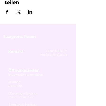
teilen
Saargrotte Resort
Kontakt
0681 96864757
info@saargrotte.de
Öffnungszeiten
bitte vorher anmelden
Montag
Ruhetag
Dienstag - Freitag
14:00 - 19:00 Uhr
Samstag & Sonntag