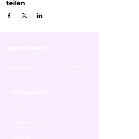
teilen
Saargrotte Resort
Kontakt
0681 96864757
info@saargrotte.de
Öffnungszeiten
bitte vorher anmelden
Montag
Ruhetag
Dienstag - Freitag
14:00 - 19:00 Uhr
Samstag & Sonntag