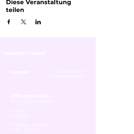
Diese Veranstaltung
teilen
Saargrotte Resort
Kontakt
0681 96864757
info@saargrotte.de
Öffnungszeiten
bitte vorher anmelden
Montag
Ruhetag
Dienstag - Freitag
14:00 - 19:00 Uhr