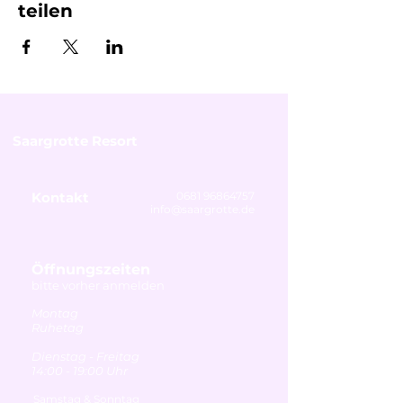
teilen
Saargrotte Resort
Kontakt
0681 96864757
info@saargrotte.de
Öffnungszeiten
bitte vorher anmelden
Montag
Ruhetag
Dienstag - Freitag
14:00 - 19:00 Uhr
Samstag & Sonntag