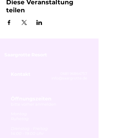
Diese Veranstaltung
teilen
Saargrotte Resort
Kontakt
0681 96864757
info@saargrotte.de
Öffnungszeiten
bitte vorher anmelden
Montag
Ruhetag
Dienstag - Freitag
14:00 - 19:00 Uhr