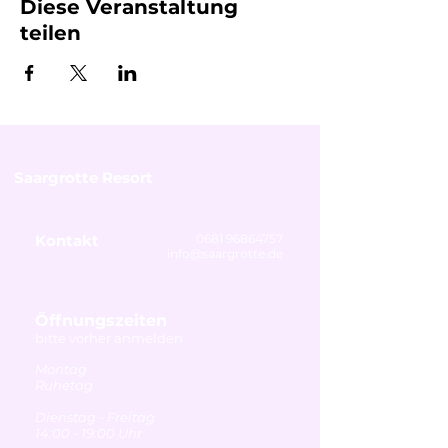
Diese Veranstaltung
teilen
Saargrotte Resort
Kontakt
0681 96864757
info@saargrotte.de
Öffnungszeiten
bitte vorher anmelden
Montag
Ruhetag
Dienstag - Freitag
14:00 - 19:00 Uhr