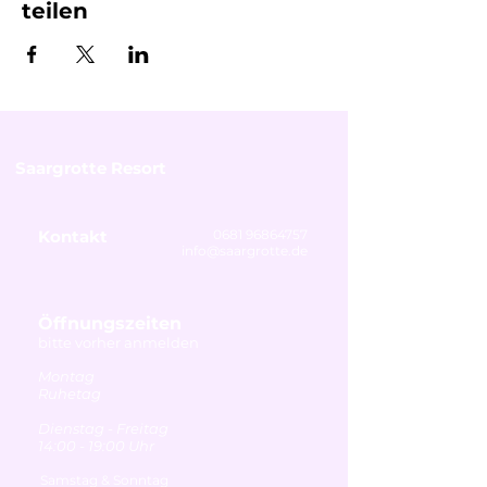
teilen
Saargrotte Resort
Kontakt
0681 96864757
info@saargrotte.de
Öffnungszeiten
bitte vorher anmelden
Montag
Ruhetag
Dienstag - Freitag
14:00 - 19:00 Uhr
Samstag & Sonntag