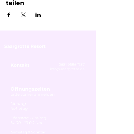
teilen
Saargrotte Resort
Kontakt
0681 96864757
info@saargrotte.de
Öffnungszeiten
bitte vorher anmelden
Montag
Ruhetag
Dienstag - Freitag
14:00 - 19:00 Uhr
Samstag & Sonntag