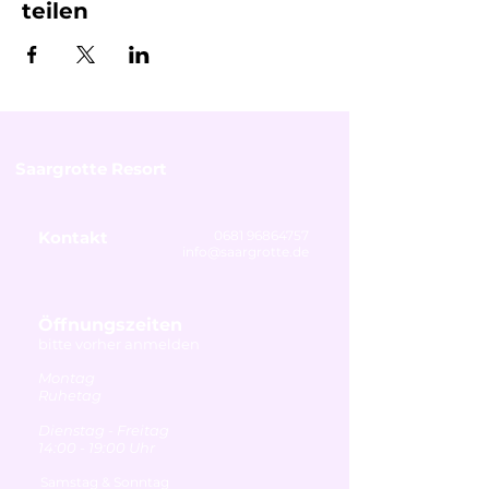
teilen
Saargrotte Resort
Kontakt
0681 96864757
info@saargrotte.de
Öffnungszeiten
bitte vorher anmelden
Montag
Ruhetag
Dienstag - Freitag
14:00 - 19:00 Uhr
Samstag & Sonntag