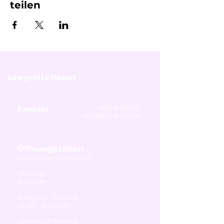
teilen
Saargrotte Resort
Kontakt
0681 96864757
info@saargrotte.de
Öffnungszeiten
bitte vorher anmelden
Montag
Ruhetag
Dienstag - Freitag
14:00 - 19:00 Uhr
Samstag & Sonntag