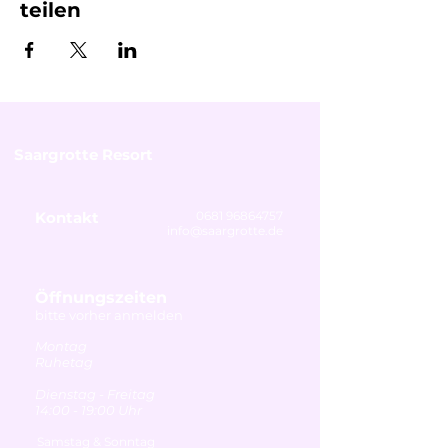
teilen
Saargrotte Resort
Kontakt
0681 96864757
info@saargrotte.de
Öffnungszeiten
bitte vorher anmelden
Montag
Ruhetag
Dienstag - Freitag
14:00 - 19:00 Uhr
Samstag & Sonntag