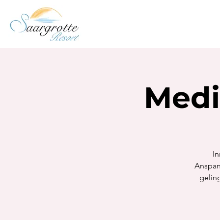
Medi
In
Anspann
geling