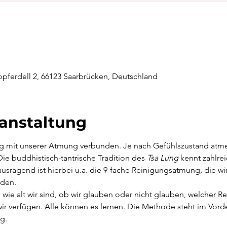
opferdell 2, 66123 Saarbrücken, Deutschland
ranstaltung
ng mit unserer Atmung verbunden. Je nach Gefühlszustand atme
Die buddhistisch-tantrische Tradition des 
Tsa Lung 
kennt zahlre
sragend ist hierbei u.a. die 9-fache Reinigungsatmung, die wir
rden.
 wie alt wir sind, ob wir glauben oder nicht glauben, welcher R
r verfügen. Alle können es lernen. Die Methode steht im Vorde
g.