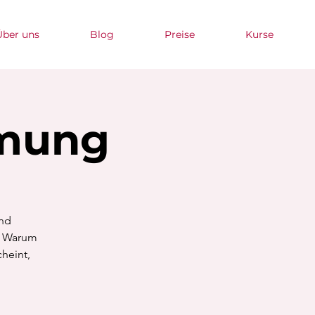
Über uns
Blog
Preise
Kurse
tmung
und
t. Warum
cheint,