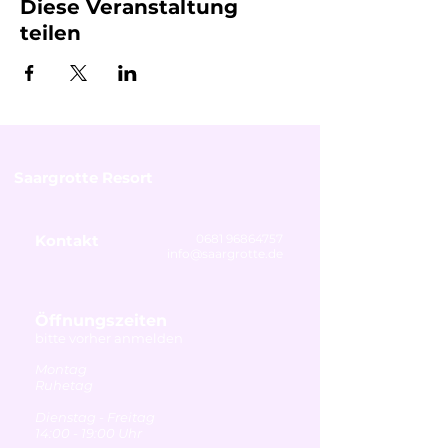
Diese Veranstaltung
teilen
Saargrotte Resort
Kontakt
0681 96864757
info@saargrotte.de
Öffnungszeiten
bitte vorher anmelden
Montag
Ruhetag
Dienstag - Freitag
14:00 - 19:00 Uhr