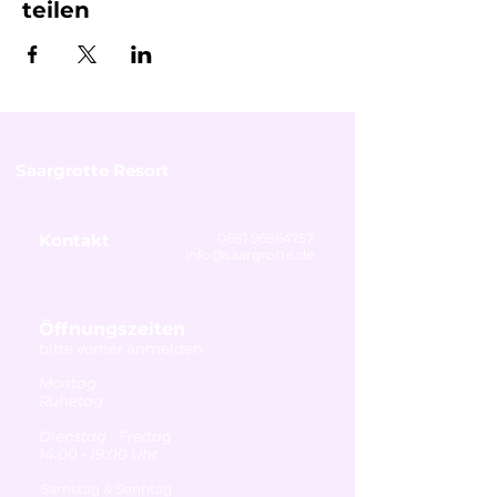
teilen
Saargrotte Resort
Kontakt
0681 96864757
info@saargrotte.de
Öffnungszeiten
bitte vorher anmelden
Montag
Ruhetag
Dienstag - Freitag
14:00 - 19:00 Uhr
Samstag & Sonntag