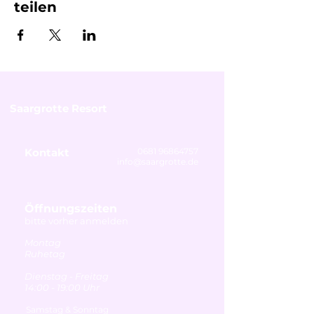
teilen
Saargrotte Resort
Kontakt
0681 96864757
info@saargrotte.de
Öffnungszeiten
bitte vorher anmelden
Montag
Ruhetag
Dienstag - Freitag
14:00 - 19:00 Uhr
Samstag & Sonntag