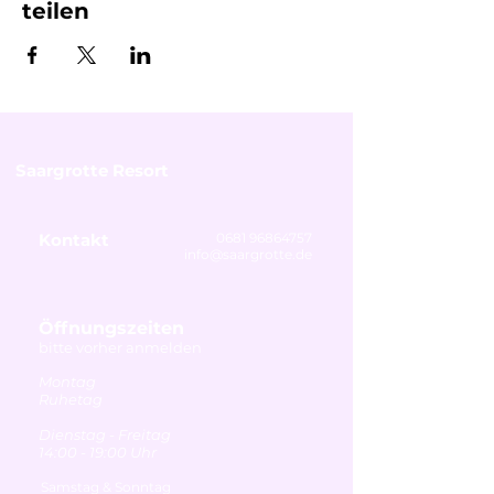
teilen
Saargrotte Resort
Kontakt
0681 96864757
info@saargrotte.de
Öffnungszeiten
bitte vorher anmelden
Montag
Ruhetag
Dienstag - Freitag
14:00 - 19:00 Uhr
Samstag & Sonntag