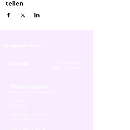
teilen
Saargrotte Resort
Kontakt
0681 96864757
info@saargrotte.de
Öffnungszeiten
bitte vorher anmelden
Montag
Ruhetag
Dienstag - Freitag
14:00 - 19:00 Uhr
Samstag & Sonntag