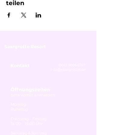
teilen
Saargrotte Resort
Kontakt
0681 96864757
info@saargrotte.de
Öffnungszeiten
bitte vorher anmelden
Montag
Ruhetag
Dienstag - Freitag
14:00 - 19:00 Uhr
Samstag & Sonntag