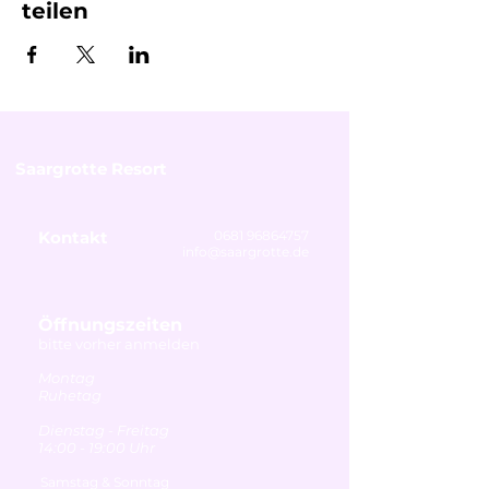
teilen
Saargrotte Resort
Kontakt
0681 96864757
info@saargrotte.de
Öffnungszeiten
bitte vorher anmelden
Montag
Ruhetag
Dienstag - Freitag
14:00 - 19:00 Uhr
Samstag & Sonntag