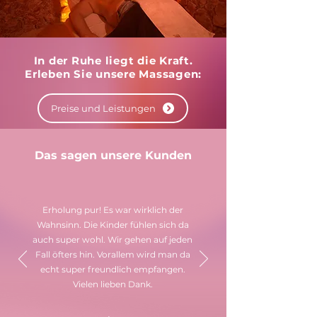
In der Ruhe liegt die Kraft.
Erleben Sie unsere Massagen:
Preise und Leistungen
Das sagen unsere Kunden
Erholung pur! Es war wirklich der
Wahnsinn. Die Kinder fühlen sich da
auch super wohl. Wir gehen auf jeden
Fall öfters hin. Vorallem wird man da
echt super freundlich empfangen.
Vielen lieben Dank.